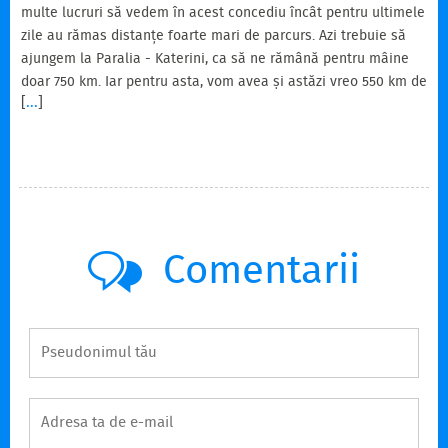
multe lucruri să vedem în acest concediu încât pentru ultimele
zile au rămas distanțe foarte mari de parcurs. Azi trebuie să
ajungem la Paralia - Katerini, ca să ne rămână pentru mâine
doar 750 km. Iar pentru asta, vom avea și astăzi vreo 550 km de
[
...
]
mers. Nu vom lăsa totuși ca această distanță să fie cu peisaje
văzute doar din mers. Oricum trebuie să mai faci din când în
când și câte o pauză. Prima oprire o vom face la Kastro -
Kylllini, să vedem Castelul Chlemoutsi. În Patras cred că va fi
cam ultima oprire…
Comentarii