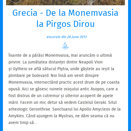
Grecia - De la Monemvasia
la Pirgos Dirou
excursie din 26 June 2013
Înainte de a părăsi Monemvasia, mai aruncăm o ultimă
privire. La jumătatea distanței dintre Neapoli Vion
și Gytheio se află sătucul Plytra, unde gâștele au ieșit la
plimbare pe bulevard. Noi însă am venit dinspre
Monemvasia, intersectând practic acest drum de pe coasta
opusă. Aici se găsesc ruinele orașului antic Asopos, care a
fost distrus de un cutremur și ulterior acoperit de apele
mării. Facem un mic detur să vedem Castelul Geraki. Situl
arheologic Geronthrae. Sanctuarul lui Apollo Amycleos de la
Amykles. Când ajungem la Mystras, ne dăm seama că nu
avem timp să…