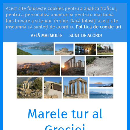
Acest site folosește cookies pentru a analiza traficul,
MENU
pentru a personaliza anunțuri și pentru o mai bună
funcționare a site-ului în sine. Dacă folosiți acest site
înseamnă că sunteți de acord cu
Politica de cookie-uri
.
AFLĂ MAI MULTE
SUNT DE ACORD!
Marele tur al