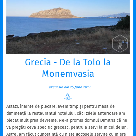
Grecia - De la Tolo la
Monemvasia
excursie din 25 June 2013
Astăzi, înainte de plecare, avem timp și pentru masa de
dimineață la restaurantul hotelului, căci zilele anterioare am
plecat mult prea devreme. Ne-a promis domnul Dimitris că ne
va pregăti ceva specific grecesc, pentru a servi la micul dejun.
Astfel am făcut cunoștință cu niște gogoșele servite cu miere