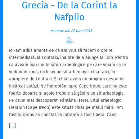
Grecia - De la Corint la
Nafplio
excursie din 22 June 2013
Mi-am adus aminte de ce am vrut să facem o oprire
intermediară, la Loutraki, înainte de a ajunge la Tolo. Pentru
că aveam mai multe situri arheologice pe care voiam sa le
vedem în zonă, inclusiv un sit arheologic chiar aici, în
apropiere de Loutraki. Și chiar avem un program destul de
încărcat astăzi. Ne îndreptăm spre Cape Ireon, care nu este
foarte departe și acolo trebuie să găsim un sit arheologic.
Pe drum mai descoperim Fântâna Herei. Situl arheologic
Heraion (Cape Ireon) este situat chiar pe malul mării. Am
fost surprins să constat că intrarea a fost liberă. Când…
[
...
]