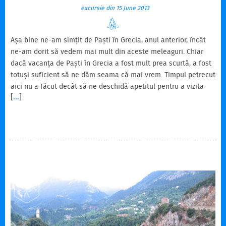
excursie din 15 June 2013
Așa bine ne-am simțit de Paști în Grecia, anul anterior, încât
ne-am dorit să vedem mai mult din aceste meleaguri. Chiar
dacă vacanța de Paști în Grecia a fost mult prea scurtă, a fost
totuși suficient să ne dăm seama că mai vrem. Timpul petrecut
aici nu a făcut decât să ne deschidă apetitul pentru a vizita
[
...
]
mai mult. Așa că nu a trecut mult și ne-am apucat de analizat
când ar fi perioada optimă de vizitat, să nu fie nici prea cald,
căci Grecia poate oferi pe timpul verii niște zile extrem de
toride. De asemenea sezonul de vârf reprezintă lunile de iulie
și august,…