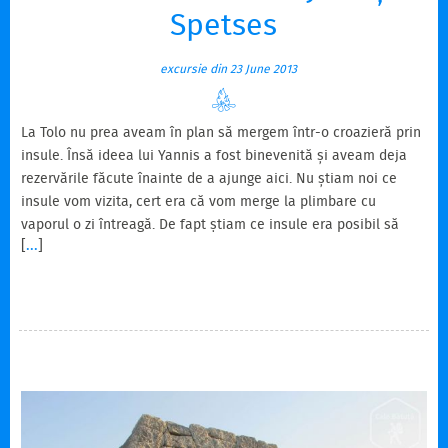
Spetses
excursie din 23 June 2013
La Tolo nu prea aveam în plan să mergem într-o croazieră prin
insule. Însă ideea lui Yannis a fost binevenită și aveam deja
rezervările făcute înainte de a ajunge aici. Nu știam noi ce
insule vom vizita, cert era că vom merge la plimbare cu
vaporul o zi întreagă. De fapt știam ce insule era posibil să
[
...
]
vizităm, putea fi o combinație între Hydra, Spetses, Poros.
Croaziere nu se fac în fiecare zi, doar vreo 2 sau 3 pe
săptămână. Și fiecare croazieră poate avea alt traseu. Astfel
depinde foarte mult de ziua aleasă. Și din 3 nopți de cazare,
câte vom sta noi aici, nu…