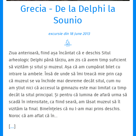
Grecia - De la Delphi la
Sounio
excursie din 18 June 2013
Ziua anterioară, fiind așa încântat că e deschis Situl
arheologic Delphi până târziu, am zis că avem timp suficient
să vizităm și situl și muzeul. Așa că am cumpărat bilet cu
intrare la ambele. Însă de unde să îmi treacă mie prin cap
că muzeul se va închide mai devreme decât situl, cum nu
am știut nici că accesul la gimnaziu este mai limitat ca timp
decât la situl principal. Și pentru că lumina de afară urma să
scadă în intensitate, ca fiind seară, am lăsat muzeul să îl
vizităm la final. Bineînțeles că nu l-am mai prins deschis.
Noroc că am aflat că în…
[
...
]