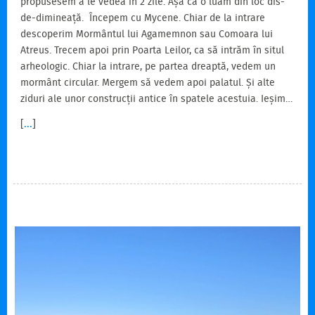
propusesem a le vedea în 2 zile. Așa că o luăm din loc dis-
de-dimineață. Începem cu Mycene. Chiar de la intrare
descoperim Mormântul lui Agamemnon sau Comoara lui
Atreus. Trecem apoi prin Poarta Leilor, ca să intrăm în situl
arheologic. Chiar la intrare, pe partea dreaptă, vedem un
mormânt circular. Mergem să vedem apoi palatul. Și alte
ziduri ale unor construcții antice în spatele acestuia. Ieșim…
[
...
]