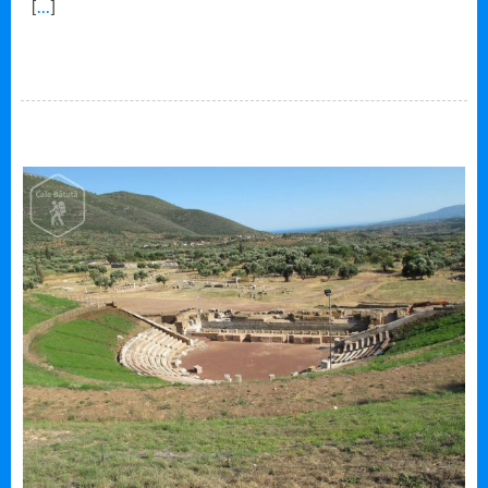
[
...
]