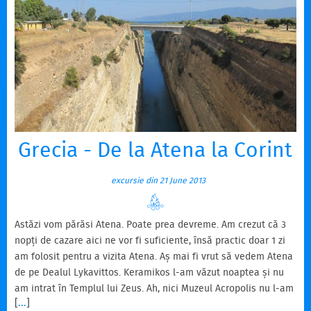
Grecia - De la Atena la Corint
excursie din 21 June 2013
Astăzi vom părăsi Atena. Poate prea devreme. Am crezut că 3
nopți de cazare aici ne vor fi suficiente, însă practic doar 1 zi
am folosit pentru a vizita Atena. Aș mai fi vrut să vedem Atena
de pe Dealul Lykavittos. Keramikos l-am văzut noaptea și nu
am intrat în Templul lui Zeus. Ah, nici Muzeul Acropolis nu l-am
[
...
]
vizitat. Și cine știe câte și mai câte ar mai fi fost de văzut și