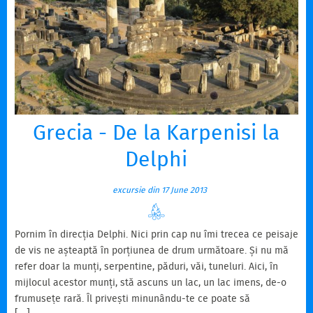
Grecia - De la Karpenisi la
Delphi
excursie din 17 June 2013
Pornim în direcția Delphi. Nici prin cap nu îmi trecea ce peisaje
de vis ne așteaptă în porțiunea de drum următoare. Și nu mă
refer doar la munți, serpentine, păduri, văi, tuneluri. Aici, în
mijlocul acestor munți, stă ascuns un lac, un lac imens, de-o
frumusețe rară. Îl privești minunându-te ce poate să