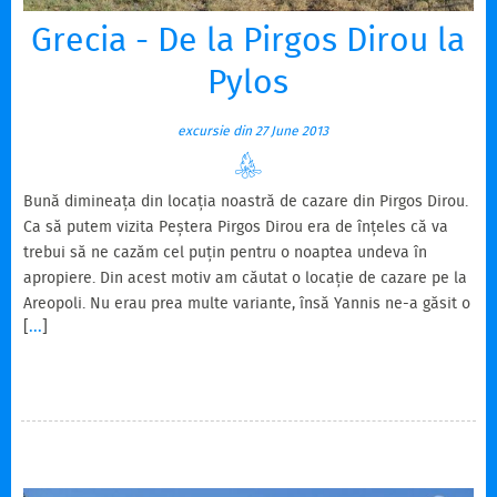
Grecia - De la Pirgos Dirou la
Pylos
excursie din 27 June 2013
Bună dimineața din locația noastră de cazare din Pirgos Dirou.
Ca să putem vizita Peștera Pirgos Dirou era de înțeles că va
trebui să ne cazăm cel puțin pentru o noaptea undeva în
apropiere. Din acest motiv am căutat o locație de cazare pe la
Areopoli. Nu erau prea multe variante, însă Yannis ne-a găsit o
[
...
]
căsuță superbă, chiar pe tiparul celor pe care am fi vrut să le
vedem la Vatheia. Începe să îmi pară rău că am avut doar o
noapte de stat aici. Clădirile din Areopoli seamănă foarte mult
cu cele din Vatheia. Păi dacă știam așa, nici nu ne mai
chinuiam seara…