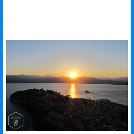
descoperit!? Noi, însă, ne-am propus să vedem crema, iar asta
am făcut. Ne îndreptăm spre Corint. Pe drum ne-am propus să
oprim pentru a vizita Situl arheologic Eleusis sau Elefsina. Nu
prea înțeleg…