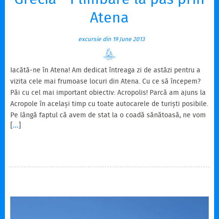
Grecia - Plimbare la pas prin
Atena
excursie din 19 June 2013
Iacătă-ne în Atena! Am dedicat întreaga zi de astăzi pentru a
vizita cele mai frumoase locuri din Atena. Cu ce să începem?
Păi cu cel mai important obiectiv: Acropolis! Parcă am ajuns la
Acropole în același timp cu toate autocarele de turiști posibile.
Pe lângă faptul că avem de stat la o coadă sănătoasă, ne vom
[
...
]
mai și călca în picioare în interior. Oare ar fi mai bine să
mergem mai întâi în altă parte? Poate că da. Și unde să
mergem mai întâi? La Muzeul Acropolis? Parcă nu. Mai bine
stăm aici. Măcar dacă e să vizităm doar un lucru din Atena,
acela vrem să…