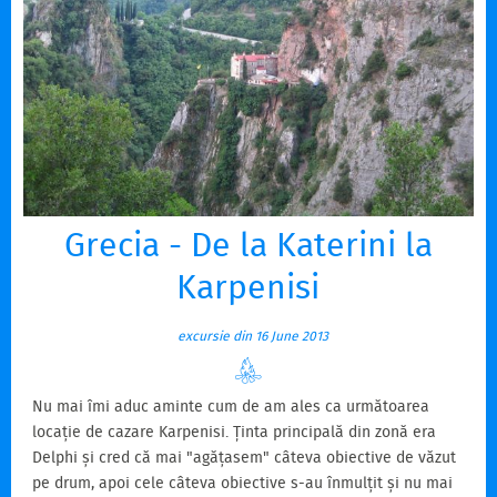
Grecia - De la Katerini la
Karpenisi
excursie din 16 June 2013
Nu mai îmi aduc aminte cum de am ales ca următoarea
locație de cazare Karpenisi. Ținta principală din zonă era
Delphi și cred că mai "agățasem" câteva obiective de văzut
pe drum, apoi cele câteva obiective s-au înmulțit și nu mai