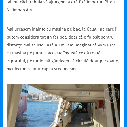
talent, căci trebuia să ajungem la oră fixă în portul Pireu.
Ne îmbarcăm.
Mai urcasem înainte cu mașina pe bac, la Galați, pe care îl
putem considera tot un feribot, doar că e folosit pentru
distanțe mai scurte. Însă nu mi-am imaginat că vom urca
cu mașina pe puntea aceasta îngustă ce dă roată
vaporului, pe unde mă gândeam că circulă doar persoane,
nicidecum că ar încăpea vreo mașină.