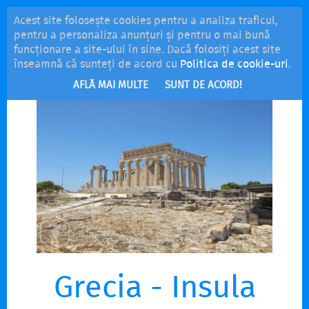
Acest site folosește cookies pentru a analiza traficul,
MENU
pentru a personaliza anunțuri și pentru o mai bună
funcționare a site-ului în sine. Dacă folosiți acest site
înseamnă că sunteți de acord cu
Politica de cookie-uri
.
AFLĂ MAI MULTE
SUNT DE ACORD!
Grecia - Insula