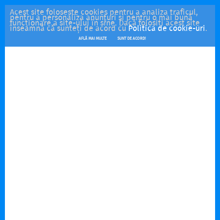
Acest site folosește cookies pentru a analiza traficul,
pentru a personaliza anunțuri și pentru o mai bună
funcționare a site-ului în sine. Dacă folosiți acest site
înseamnă că sunteți de acord cu
Politica de cookie-uri
.
AFLĂ MAI MULTE
SUNT DE ACORD!