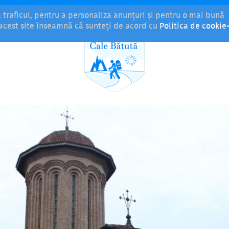
a traficul, pentru a personaliza anunțuri și pentru o mai bună
i acest site înseamnă că sunteți de acord cu
Politica de cookie-