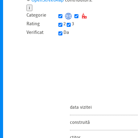
©
OpenStreetMap
contributors.
i
Categorie
Rating
2
3
Verificat
Da
data vizitei
construită
ctitor