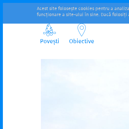
Acest site folosește cookies pentru a analiz
funcționare a site-ului în sine. Dacă folosiț
Povești
Obiective