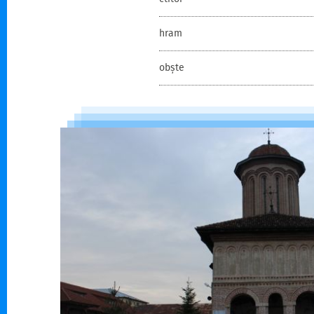
hram
obște