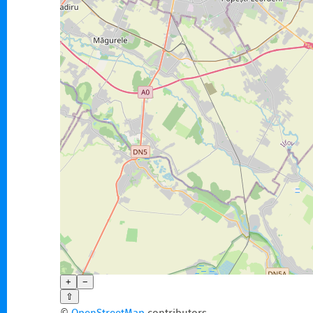
+
−
⇧