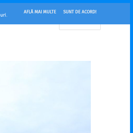
AFLĂ MAI MULTE
SUNT DE ACORD!
uri
.
MENU