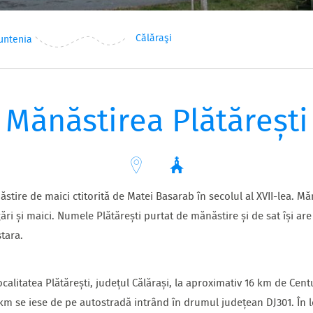
Călăraşi
untenia
Mănăstirea Plătărești
stire de maici ctitorită de Matei Basarab în secolul al XVII-lea. M
ri și maici. Numele Plătărești purtat de mănăstire și de sat își are 
tara.
localitatea Plătărești, județul Călărași, la aproximativ 16 km de Ce
m se iese de pe autostradă intrând în drumul județean DJ301. În loc