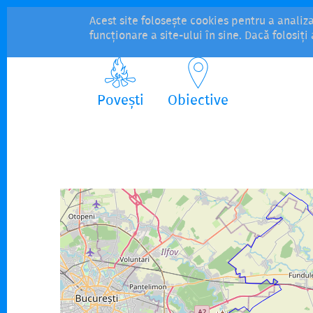
Acest site folosește cookies pentru a analiz
funcționare a site-ului în sine. Dacă folosiț
Povești
Obiective