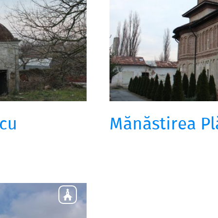
scu
Mănăstirea Pl