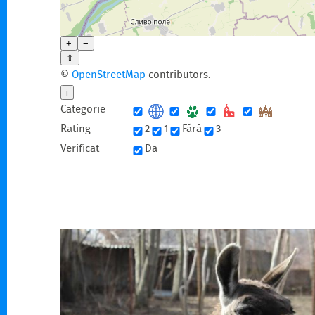
+
−
⇧
©
OpenStreetMap
contributors.
i
Categorie
Rating
2
1
Fără
3
Verificat
Da