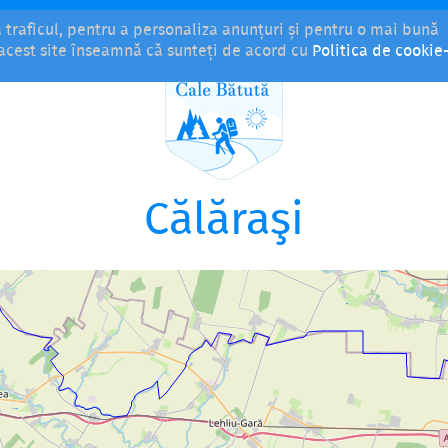
a traficul, pentru a personaliza anunțuri și pentru o mai bună
i acest site înseamnă că sunteți de acord cu
Politica de cookie-
Călăraşi