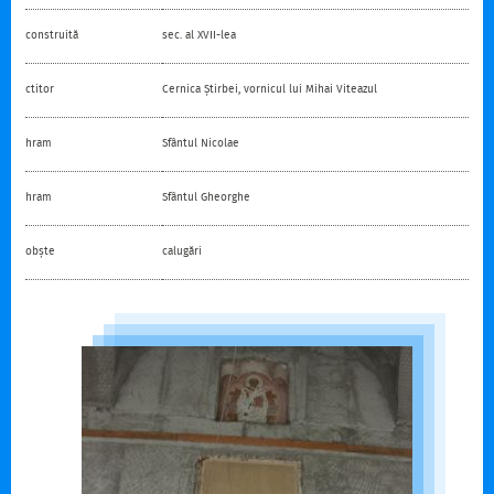
construită
sec. al XVII-lea
ctitor
Cernica Știrbei, vornicul lui Mihai Viteazul
hram
Sfântul Nicolae
hram
Sfântul Gheorghe
obște
calugări