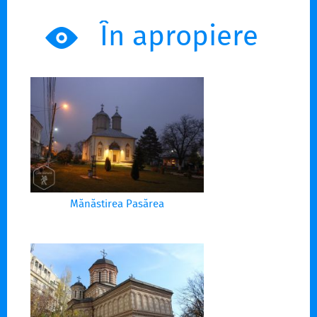
În apropiere
Mănăstirea Pasărea