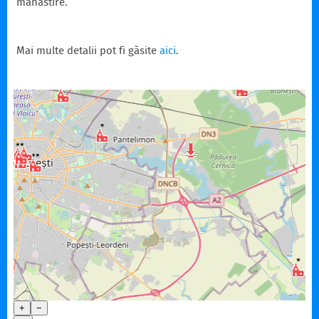
mănăstire.
Mai multe detalii pot fi găsite
aici
.
+
−