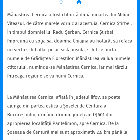
Mănăstirea Cernica a fost ctitorită după moartea lui Mihai
Viteazul, de către marele vornic al acestuia, Cernica Știrbei.
În timpul domniei lui Radu Șerban, Cernica Știrbei
împreună cu soția sa, doamna Chiajna au hotărât să refacă
un vechi schit aflat pe această insulă, schit ce purta
numele de Grădiștea Floreștilor. Mănăstirea va lua numele
ctitorului, numindu-se Mănăstirea Cernica, iar mai târziu
întreaga regiune se va numi Cernica.
La Mănăstirea Cernica, aflată în județul Ilfov, se poate
ajunge din partea estică a Șoselei de Centura a
Bucureștiului, urmând drumul județean DJ601 din
apropierea localității Pantelimon, spre Cernica. De la
Șoseaua de Centură mai sunt aproximativ 2,5 km până la