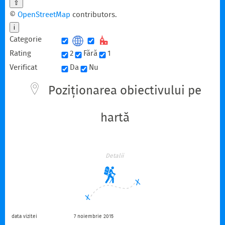
⇧
©
OpenStreetMap
contributors.
i
Categorie
Rating
2
Fără
1
Verificat
Da
Nu
Poziționarea obiectivului pe
hartă
Detalii
data vizitei
7 noiembrie 2015