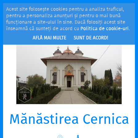
Acest site folosește cookies pentru a analiza traficul,
MENU
pentru a personaliza anunțuri și pentru o mai bună
funcționare a site-ului în sine. Dacă folosiți acest site
înseamnă că sunteți de acord cu
Politica de cookie-uri
.
AFLĂ MAI MULTE
SUNT DE ACORD!
Mănăstirea Cernica