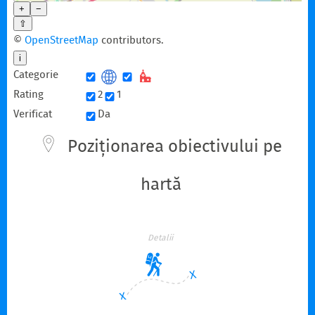
+
−
⇧
©
OpenStreetMap
contributors.
i
Categorie
Rating
2
1
Verificat
Da
Poziționarea obiectivului pe
hartă
Detalii