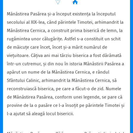
Mănăstirea Pasărea și-a început existența la începutul
secolului al XIX-lea, când părintele Timotei, arhimandrit la
Mănăstirea Cernica, a construit prima biserică de lemn, la
rugămintea unor călugărițe. Astfel s-a constituit un schit
de măicuțe care încet, încet și-a mărit numărul de
viețuitoare. Câțiva ani mai târziu biserica a fost dărâmată
într-un cutremur, și din nou în istoria Mănăstirii Pasărea a
apărut un nume de la Mănăstirea Cernica, e rândul
Sfântului Calinic, arhimandrit la Mănăstirea Cernica, să
reconstruiască biserica, pe care a făcut-o de zid. Numele
de Mănăstirea Pasărea, conform unei legende, se pare că
provine de la o pasăre ce l-a însoțit pe părintele Timotei și
l-a ajutat să aleagă locul bisericii.