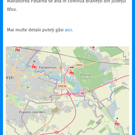
Mănăstirea Pasărea se află în comnua Brănești din județul
Ilfov.
Mai multe detalii puteți găsi
aici
.