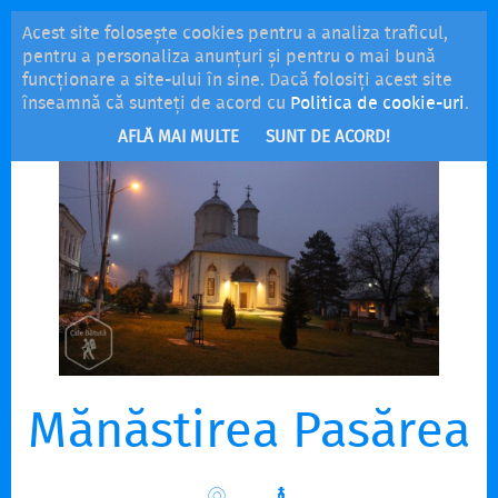
Acest site folosește cookies pentru a analiza traficul,
MENU
pentru a personaliza anunțuri și pentru o mai bună
funcționare a site-ului în sine. Dacă folosiți acest site
înseamnă că sunteți de acord cu
Politica de cookie-uri
.
AFLĂ MAI MULTE
SUNT DE ACORD!
Mănăstirea Pasărea