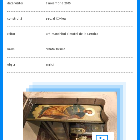
data vizitei
7 noiembrie 2015
construită
sec. al XIX-lea
ctitor
arhimandritul Timotei de la Cernica
hram
Sfânta Treime
obște
maici