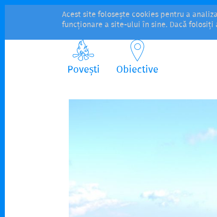
Acest site folosește cookies pentru a analiz
funcționare a site-ului în sine. Dacă folosiț
Povești
Obiective