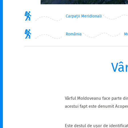
Carpații Meridionali
România
M
Vâ
Vârful Moldoveanu face parte din
acestui fapt este denumit Acope
Este destul de ușor de identifica