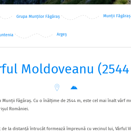
Munții Făgăraș
Grupa Munților Făgăraș
Argeș
untenia
rful Moldoveanu (2544
 Munții Făgăraș. Cu o înălțime de 2544 m, este cel mai înalt vârf
rișul României.
t de la distanță întrucât formează împreună cu vecinul lui, Vârful V