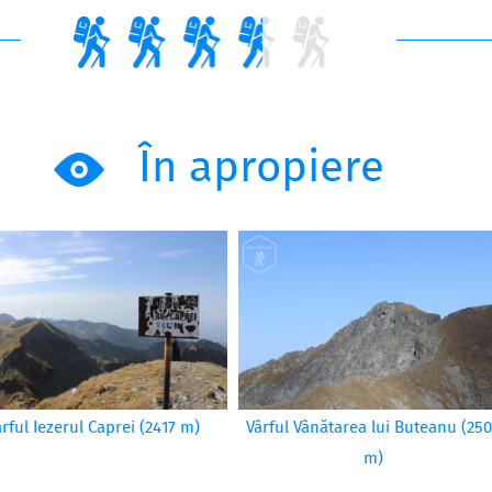
În apropiere
ârful Iezerul Caprei (2417 m)
Vârful Vânătarea lui Buteanu (25
m)