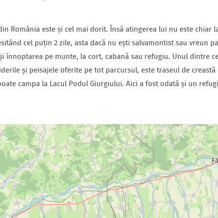
 din România este și cel mai dorit. Însă atingerea lui nu este chiar
sitând cel puțin 2 zile, asta dacă nu ești salvamontist sau vreun 
și înnoptarea pe munte, la cort, cabană sau refugiu. Unul dintre ce
derile și peisajele oferite pe tot parcursul, este traseul de creast
oate campa la Lacul Podul Giurgiului. Aici a fost odată și un refugiu