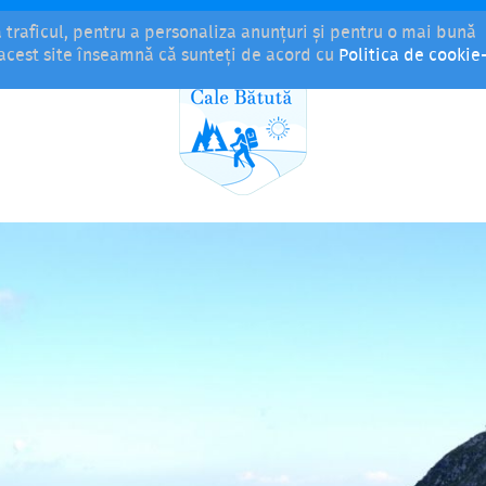
a traficul, pentru a personaliza anunțuri și pentru o mai bună
i acest site înseamnă că sunteți de acord cu
Politica de cookie-