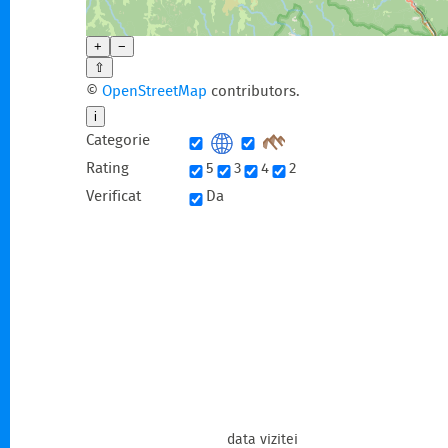
+
−
⇧
©
OpenStreetMap
contributors.
i
Categorie
Rating
5
3
4
2
Verificat
Da
data vizitei