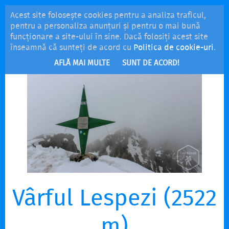
Acest site folosește cookies pentru a analiza traficul,
MENU
pentru a personaliza anunțuri și pentru o mai bună
funcționare a site-ului în sine. Dacă folosiți acest site
înseamnă că sunteți de acord cu
Politica de cookie-uri
.
AFLĂ MAI MULTE
SUNT DE ACORD!
Vârful Lespezi (2522
m)