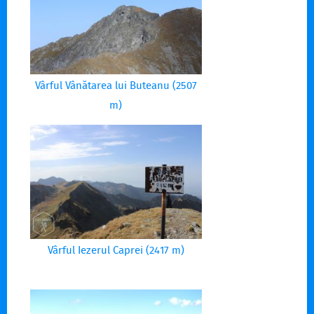
Vârful Vânătarea lui Buteanu (2507
m)
Vârful Iezerul Caprei (2417 m)