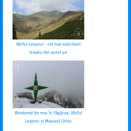
Vârful Lespezi - cel mai solicitant
traseu din acest an
Weekend de mai în Făgăraș: Vârful
Lespezi și Masivul Ghițu