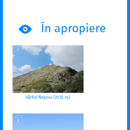
În apropiere
Vârful Negoiu (2535 m)