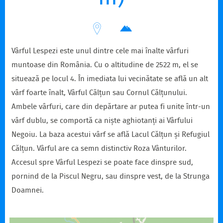
Vârful Lespezi este unul dintre cele mai înalte vârfuri
muntoase din România. Cu o altitudine de 2522 m, el se
situează pe locul 4. În imediata lui vecinătate se află un alt
vârf foarte înalt, Vârful Călțun sau Cornul Călțunului.
Ambele vârfuri, care din depărtare ar putea fi unite într-un
vârf dublu, se comportă ca niște aghiotanți ai Vârfului
Negoiu. La baza acestui vârf se află Lacul Călțun și Refugiul
Călțun. Vârful are ca semn distinctiv Roza Vânturilor.
Accesul spre Vârful Lespezi se poate face dinspre sud,
pornind de la Piscul Negru, sau dinspre vest, de la Strunga
Doamnei.