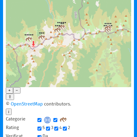
+
−
⇧
©
OpenStreetMap
contributors.
i
Categorie
Rating
5
3
4
2
Verificat
Da