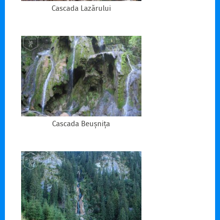
Cascada Lazărului
Cascada Beușnița