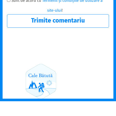
Sunt de acord cu
Termenii și condițiile de utilizare a
site-ului
!