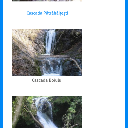
Cascada Pătrăhăițești
Cascada Boiului