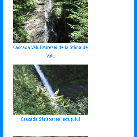
Cascada Vălul Miresei de la Stâna de
Vale
Cascada Săritoarea Ieduțului