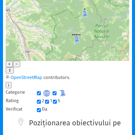
+
−
⇧
©
OpenStreetMap
contributors.
i
Categorie
Rating
2
1
5
Verificat
Da
Poziționarea obiectivului pe