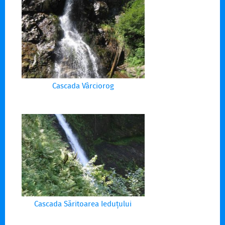
Cascada Vârciorog
Cascada Săritoarea Ieduțului