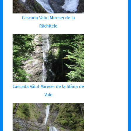
Cascada Vălul Miresei de la
Răchițele
Cascada Vălul Miresei de la Stâna de
Vale