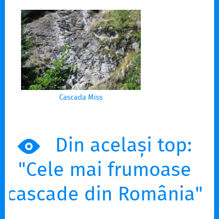
Cascada Miss
Din același top:
"Cele mai frumoase
cascade din România"