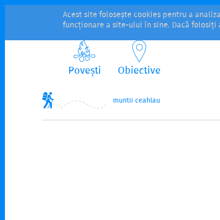
Acest site folosește cookies pentru a analiz
funcționare a site-ului în sine. Dacă folosiț
Povești
Obiective
muntii ceahlau