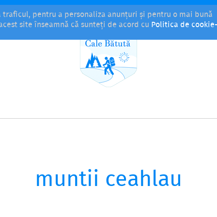
a traficul, pentru a personaliza anunțuri și pentru o mai bună
i acest site înseamnă că sunteți de acord cu
Politica de cookie-
muntii ceahlau