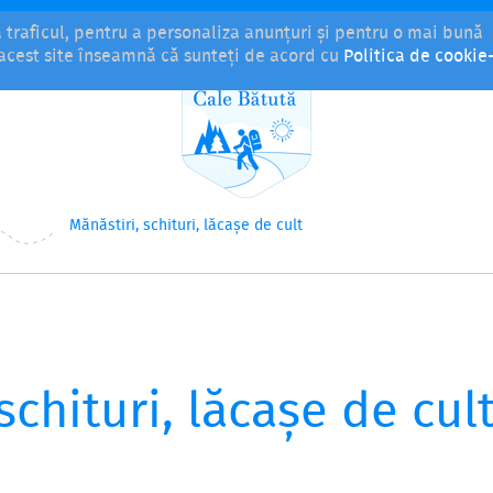
a traficul, pentru a personaliza anunțuri și pentru o mai bună
i acest site înseamnă că sunteți de acord cu
Politica de cookie-
Mănăstiri, schituri, lăcașe de cult
schituri, lăcașe de cul