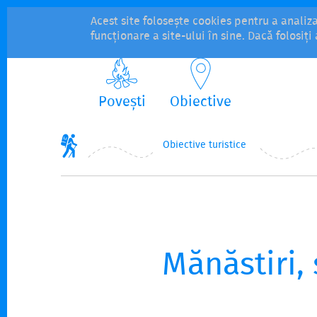
Acest site folosește cookies pentru a analiz
funcționare a site-ului în sine. Dacă folosiț
Povești
Obiective
Obiective turistice
Mănăstiri, 