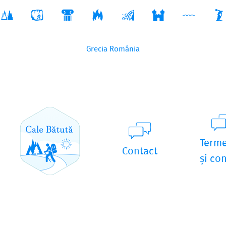
Grecia
România
Term
Contact
și con