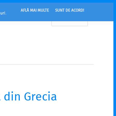
AFLĂ MAI MULTE
SUNT DE ACORD!
uri
.
MENU
t din Grecia