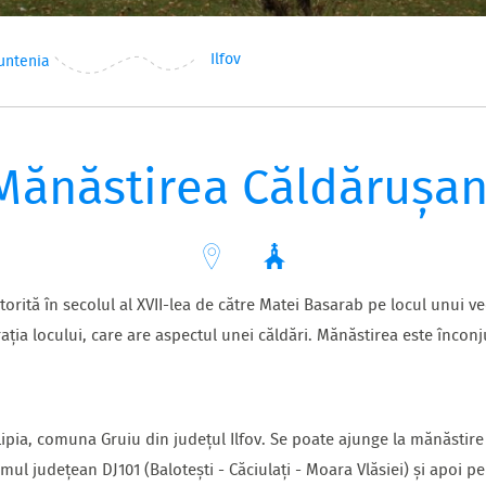
Ilfov
untenia
Mănăstirea Căldărușan
torită în secolul al XVII-lea de către Matei Basarab pe locul unui 
ația locului, care are aspectul unei căldări. Mănăstirea este înconj
 Lipia, comuna Gruiu din județul Ilfov. Se poate ajunge la mănăsti
umul județean DJ101 (Balotești - Căciulați - Moara Vlăsiei) și apoi 