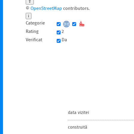
⇧
©
OpenStreetMap
contributors.
i
Categorie
Rating
2
Verificat
Da
data vizitei
construită