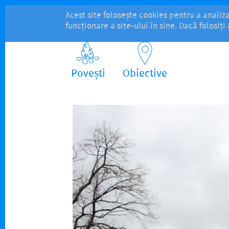
Acest site folosește cookies pentru a analiz
funcționare a site-ului în sine. Dacă folosiț
Povești
Obiective