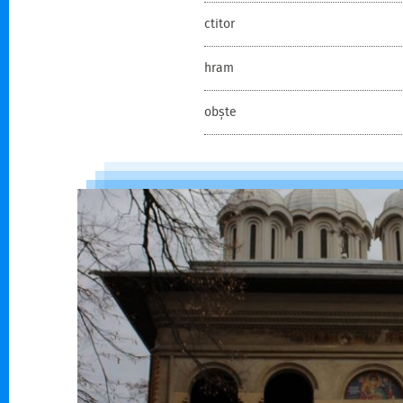
ctitor
hram
obște