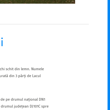
i
vechi schit din lemn. Numele
urată din 3 părți de Lacul
re de pe drumul național DN1
pe drumul județean DJ101C spre