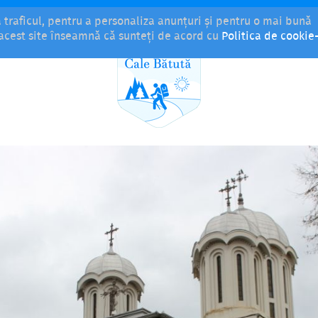
a traficul, pentru a personaliza anunțuri și pentru o mai bună
i acest site înseamnă că sunteți de acord cu
Politica de cookie-