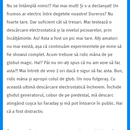
Nu se întâmplă nimic!? Hai mai mult! Și s-a declanșat! Un
frumos ar electric între degetele noastre! Dureros? Nu
foarte tare. Dar suficient cât să tresari. Mai testează o
descărcare electrostatică și la nivelul picioarelor, prin
încălțăminte. Au! Asta a fost un pic mai tare. Alți amatori
nu mai există, așa că continuăm experimentele pe mine să
fie showul complet. Acum trebuie să ridic mâna de pe
globul magic. Ha!? Păi nu mi-ați spus că nu am voie să fac
asta?! Mai întreb de vreo 2 ori dacă e sigur să fac asta. Bun,
ridic mâna și apropii cotul de glob. Un nou fulgeraș. Cu
această ultimă descărcare electrostatică încheiem. Închide
ghidul generatorul, cobor de pe piedestal, mă descarc
atingând cușca lui Faraday și mă pot întoarce în public. Hai
că a fost distractiv.