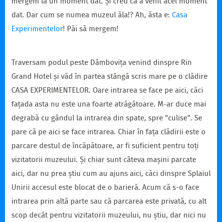
mergem la un moment dat. Și cred că a venit acel moment
dat. Dar cum se numea muzeul ăla!? Ah, ăsta e:
Casa
Experimentelor
! Păi să mergem!
Traversam podul peste Dâmbovița venind dinspre Rin
Grand Hotel și văd în partea stângă scris mare pe o clădire
CASA EXPERIMENTELOR. Oare intrarea se face pe aici, căci
fațada asta nu este una foarte atrăgătoare. M-ar duce mai
degrabă cu gândul la intrarea din spate, spre "culise". Se
pare că pe aici se face intrarea. Chiar în fața clădirii este o
parcare destul de încăpătoare, ar fi suficient pentru toți
vizitatorii muzeului. Și chiar sunt câteva mașini parcate
aici, dar nu prea știu cum au ajuns aici, căci dinspre Splaiul
Unirii accesul este blocat de o barieră. Acum că s-o face
intrarea prin altă parte sau că parcarea este privată, cu alt
scop decât pentru vizitatorii muzeului, nu știu, dar nici nu