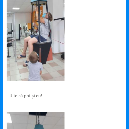
- Uite că pot și eu!