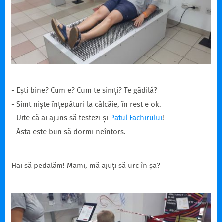
- Ești bine? Cum e? Cum te simți? Te gâdilă?
- Simt niște înțepături la călcâie, în rest e ok.
- Uite că ai ajuns să testezi și
Patul Fachirului
!
- Ăsta este bun să dormi neîntors.
Hai să pedalăm! Mami, mă ajuți să urc în șa?