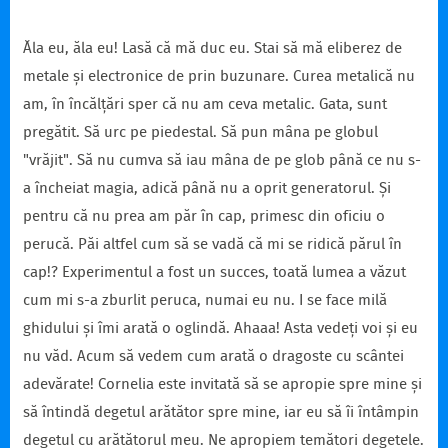
Ăla eu, ăla eu! Lasă că mă duc eu. Stai să mă eliberez de
metale și electronice de prin buzunare. Curea metalică nu
am, în încălțări sper că nu am ceva metalic. Gata, sunt
pregătit. Să urc pe piedestal. Să pun mâna pe globul
"vrăjit". Să nu cumva să iau mâna de pe glob până ce nu s-
a încheiat magia, adică până nu a oprit generatorul. Și
pentru că nu prea am păr în cap, primesc din oficiu o
perucă. Păi altfel cum să se vadă că mi se ridică părul în
cap!? Experimentul a fost un succes, toată lumea a văzut
cum mi s-a zburlit peruca, numai eu nu. I se face milă
ghidului și îmi arată o oglindă. Ahaaa! Asta vedeți voi și eu
nu văd. Acum să vedem cum arată o dragoste cu scântei
adevărate! Cornelia este invitată să se apropie spre mine și
să întindă degetul arătător spre mine, iar eu să îi întâmpin
degetul cu arătătorul meu. Ne apropiem temători degetele.