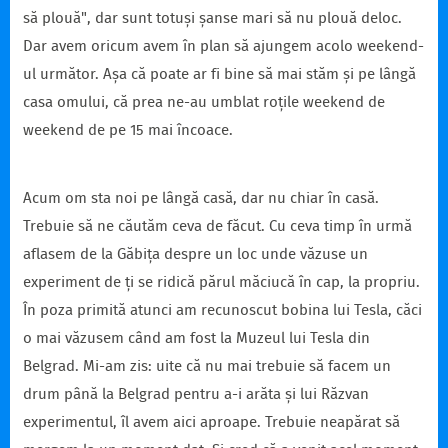
să plouă", dar sunt totuși șanse mari să nu plouă deloc.
Dar avem oricum avem în plan să ajungem acolo weekend-
ul următor. Așa că poate ar fi bine să mai stăm și pe lângă
casa omului, că prea ne-au umblat roțile weekend de
weekend de pe 15 mai încoace.
Acum om sta noi pe lângă casă, dar nu chiar în casă.
Trebuie să ne căutăm ceva de făcut. Cu ceva timp în urmă
aflasem de la Găbița despre un loc unde văzuse un
experiment de ți se ridică părul măciucă în cap, la propriu.
În poza primită atunci am recunoscut bobina lui Tesla, căci
o mai văzusem când am fost la Muzeul lui Tesla din
Belgrad. Mi-am zis: uite că nu mai trebuie să facem un
drum până la Belgrad pentru a-i arăta și lui Răzvan
experimentul, îl avem aici aproape. Trebuie neapărat să