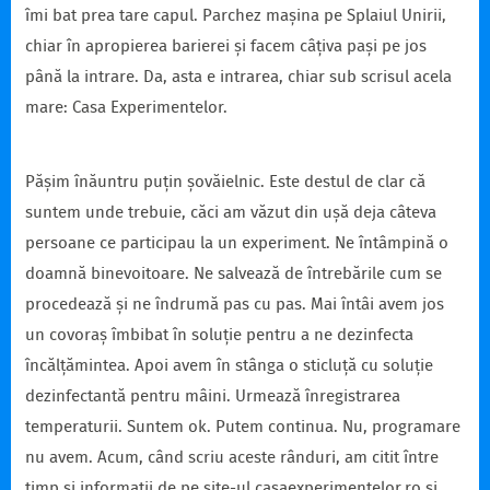
îmi bat prea tare capul. Parchez mașina pe Splaiul Unirii,
chiar în apropierea barierei și facem câțiva pași pe jos
până la intrare. Da, asta e intrarea, chiar sub scrisul acela
mare: Casa Experimentelor.
Pășim înăuntru puțin șovăielnic. Este destul de clar că
suntem unde trebuie, căci am văzut din ușă deja câteva
persoane ce participau la un experiment. Ne întâmpină o
doamnă binevoitoare. Ne salvează de întrebările cum se
procedează și ne îndrumă pas cu pas. Mai întâi avem jos
un covoraș îmbibat în soluție pentru a ne dezinfecta
încălțămintea. Apoi avem în stânga o sticluță cu soluție
dezinfectantă pentru mâini. Urmează înregistrarea
temperaturii. Suntem ok. Putem continua. Nu, programare
nu avem. Acum, când scriu aceste rânduri, am citit între
timp și informații de pe site-ul casaexperimentelor.ro și