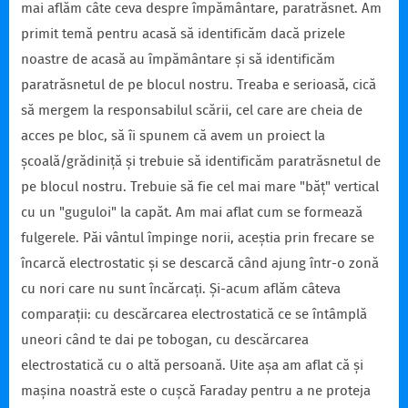
mai aflăm câte ceva despre împământare, paratrăsnet. Am
primit temă pentru acasă să identificăm dacă prizele
noastre de acasă au împământare și să identificăm
paratrăsnetul de pe blocul nostru. Treaba e serioasă, cică
să mergem la responsabilul scării, cel care are cheia de
acces pe bloc, să îi spunem că avem un proiect la
școală/grădiniță și trebuie să identificăm paratrăsnetul de
pe blocul nostru. Trebuie să fie cel mai mare "băț" vertical
cu un "guguloi" la capăt. Am mai aflat cum se formează
fulgerele. Păi vântul împinge norii, aceștia prin frecare se
încarcă electrostatic și se descarcă când ajung într-o zonă
cu nori care nu sunt încărcați. Și-acum aflăm câteva
comparații: cu descărcarea electrostatică ce se întâmplă
uneori când te dai pe tobogan, cu descărcarea
electrostatică cu o altă persoană. Uite așa am aflat că și
mașina noastră este o cușcă Faraday pentru a ne proteja