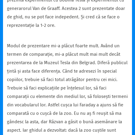
prezintă experimentul cu bobina Tesla și experimentul cu
generarorul Van de Graaff. Acestea 2 sunt prezentate doar
de ghid, nu se pot face indepedent. Și cred că se face o
reprezentație la 1-2 ore.
Modul de prezentare mi-a plăcut foarte mult. Având un
termen de comparație, mi-a plăcut mult mai mult decât
prezentarea de la Muzeul Tesla din Belgrad. Diferă publicul
țintă și asta face diferența. Când te adresezi în special
copiilor, trebuie să faci totul atrăgător pentru cei mici.
Trebuie să faci explicațiile pe înțelesul lor, să faci
comparații cu elemente din mediul lor, să folosești termeni
din vocabularul lor. Astfel cușca lui Faraday a ajuns să fie
comparată cu o cușcă de la zoo. Eu nu aș fi reușit să ma
gândesc la asta, dar Răzvan a găsit o bună asemănare la
aspect. Iar ghidul a dezvoltat: dacă la zoo cuștile sunt