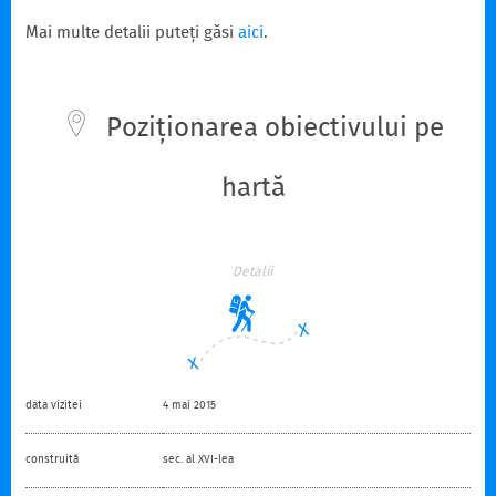
Mai multe detalii puteți găsi
aici
.
Poziționarea obiectivului pe
hartă
Detalii
data vizitei
4 mai 2015
construită
sec. al XVI-lea