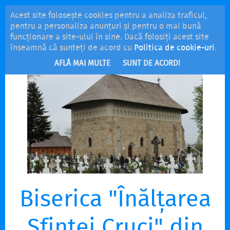
Acest site folosește cookies pentru a analiza traficul,
MENU
pentru a personaliza anunțuri și pentru o mai bună
funcționare a site-ului în sine. Dacă folosiți acest site
înseamnă că sunteți de acord cu
Politica de cookie-uri
.
AFLĂ MAI MULTE
SUNT DE ACORD!
Biserica "Înălțarea
Sfintei Cruci" din