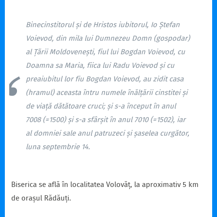
Binecinstitorul și de Hristos iubitorul, Io Ștefan
Voievod, din mila lui Dumnezeu Domn (gospodar)
al Țării Moldovenești, fiul lui Bogdan Voievod, cu
Doamna sa Maria, fiica lui Radu Voievod și cu
preaiubitul lor fiu Bogdan Voievod, au zidit casa
(hramul) aceasta întru numele înălțării cinstitei și
de viață dătătoare cruci; și s-a început în anul
7008 (=1500) și s-a sfârșit în anul 7010 (=1502), iar
al domniei sale anul patruzeci și șaselea curgător,
luna septembrie 14.
Biserica se află în localitatea Volovăț, la aproximativ 5 km
de orașul Rădăuți.