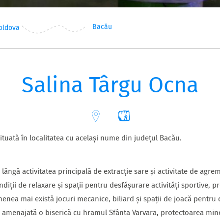
Bacău
oldova
Salina Târgu Ocna
ituată în localitatea cu același nume din județul Bacău.
lângă activitatea principală de extracție sare și activitate de agr
ndiții de relaxare și spații pentru desfășurare activități sportive, 
menea mai există
jocuri mecanice, biliard și
spații de joacă pentru
e amenajată o biserică cu hramul Sfânta Varvara, protectoarea mine