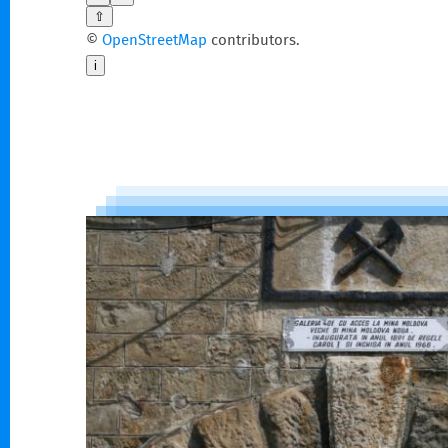
⇧
©
OpenStreetMap
contributors.
i