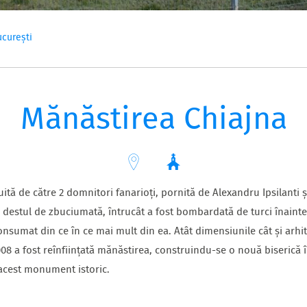
curești
Mănăstirea Chiajna
ită de către 2 domnitori fanarioți, pornită de Alexandru Ipsilanti ș
 destul de zbuciumată, întrucât a fost bombardată de turci înainte 
consumat din ce în ce mai mult din ea. Atât dimensiunile cât și arhi
008 a fost reînființată mănăstirea, construindu-se o nouă biserică 
 acest monument istoric.