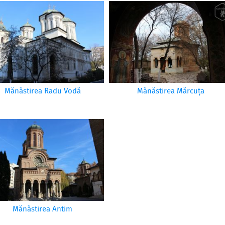
Mănăstirea Radu Vodă
Mănăstirea Mărcuța
Mănăstirea Antim