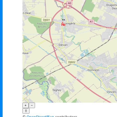
+
−
⇧