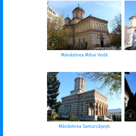
Mănăstirea Mihai Vodă
Mănăstirea Samurcășești