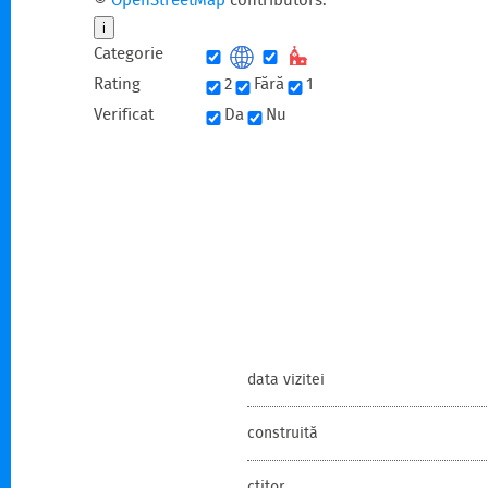
©
OpenStreetMap
contributors.
i
Categorie
Rating
2
Fără
1
Verificat
Da
Nu
data vizitei
construită
ctitor