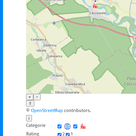
+
−
⇧
©
OpenStreetMap
contributors.
i
Categorie
Rating
2
1