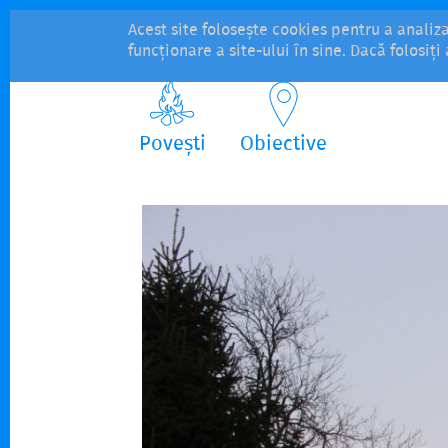
Acest site folosește cookies pentru a analiz
funcționare a site-ului în sine. Dacă folosiț
Povești
Obiective