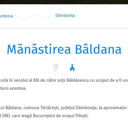
Dâmbovița
untenia
Mănăstirea Bâldana
ită în secolul al XIX de către soții Bâldănescu cu scopul de a fi u
orii acesteia.
atul Bâldana, comuna Tărtărești, județul Dâmbovița, la aproximati
 DN7, care leagă Bucureștiul de orașul Pitești.