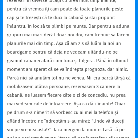
rezervări în diverse locații cu prea mult timp înainte,
pentru că vremea îți cam poate da toate planurile peste
cap și te trezești că te duci la cabană și stai priponit
înăuntru, în loc să te plimbi pe munte. Dar pentru a aduna
grupuri mai mari decât doar noi doi, cam trebuie să facem
planurile mai din timp. Așa că am zis să luăm la noi un
boardgame pentru că deja ne vedeam uitându-ne pe
geamul cabanei afară cum tuna și fulgera. Până în ultimul
moment am sperat că se va îndrepta prognoza, dar nimic.
Parcă nici să anulăm tot nu ne venea. Mi-era parcă târșă că
mobilizasem atâtea persoane, rezervasem 3 camere la
cabană, ne luasem fiecare câte o zi de concediu, nu prea
mai vedeam cale de întoarcere. Așa că dă-i înainte! Chiar
pe drum s-a nimerit să vorbesc cu ai mei la telefon și
aflând încotro ne îndreptăm s-au mirat: "Unde vă duceți
voi pe vremea asta!?". Iaca mergem la munte. Lasă că pe