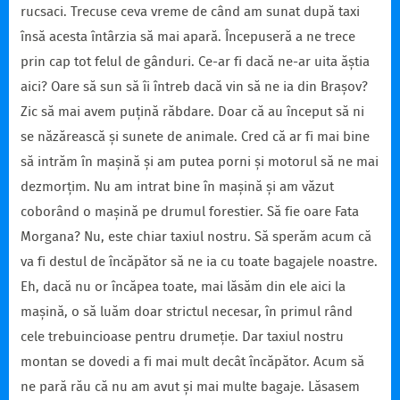
rucsaci. Trecuse ceva vreme de când am sunat după taxi
însă acesta întârzia să mai apară. Începuseră a ne trece
prin cap tot felul de gânduri. Ce-ar fi dacă ne-ar uita ăștia
aici? Oare să sun să îi întreb dacă vin să ne ia din Brașov?
Zic să mai avem puțină răbdare. Doar că au început să ni
se năzărească și sunete de animale. Cred că ar fi mai bine
să intrăm în mașină și am putea porni și motorul să ne mai
dezmorțim. Nu am intrat bine în mașină și am văzut
coborând o mașină pe drumul forestier. Să fie oare Fata
Morgana? Nu, este chiar taxiul nostru. Să sperăm acum că
va fi destul de încăpător să ne ia cu toate bagajele noastre.
Eh, dacă nu or încăpea toate, mai lăsăm din ele aici la
mașină, o să luăm doar strictul necesar, în primul rând
cele trebuincioase pentru drumeție. Dar taxiul nostru
montan se dovedi a fi mai mult decât încăpător. Acum să
ne pară rău că nu am avut și mai multe bagaje. Lăsasem