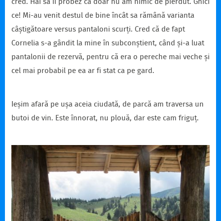
cred. Hai să îi probez că doar nu am nimic de pierdut. Ghici
ce! Mi-au venit destul de bine încât sa rămână varianta
câștigătoare versus pantaloni scurți. Cred că de fapt
Cornelia s-a gândit la mine în subconștient, când și-a luat
pantalonii de rezervă, pentru că era o pereche mai veche și
cel mai probabil pe ea ar fi stat ca pe gard.
Ieșim afară pe ușa aceia ciudată, de parcă am traversa un
butoi de vin. Este înnorat, nu plouă, dar este cam friguț.