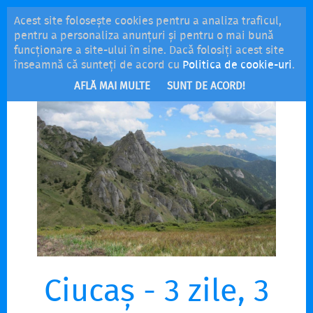
Acest site folosește cookies pentru a analiza traficul,
MENU
pentru a personaliza anunțuri și pentru o mai bună
funcționare a site-ului în sine. Dacă folosiți acest site
înseamnă că sunteți de acord cu
Politica de cookie-uri
.
AFLĂ MAI MULTE
SUNT DE ACORD!
Ciucaș - 3 zile, 3