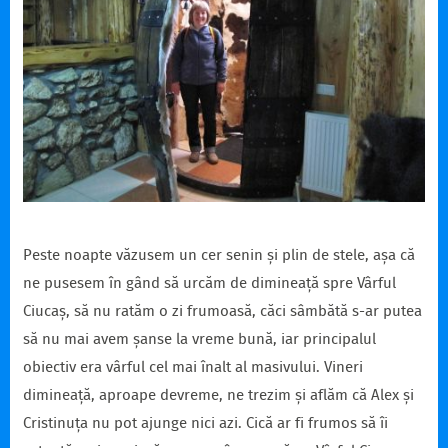
Peste noapte văzusem un cer senin și plin de stele, așa că
ne pusesem în gând să urcăm de dimineață spre Vârful
Ciucaș, să nu ratăm o zi frumoasă, căci sâmbătă s-ar putea
să nu mai avem șanse la vreme bună, iar principalul
obiectiv era vârful cel mai înalt al masivului. Vineri
dimineață, aproape devreme, ne trezim și aflăm că Alex și
Cristinuța nu pot ajunge nici azi. Cică ar fi frumos să îi