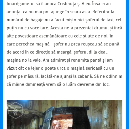
boardgame-ul să îl aducă Cristinuța și Alex. Însă ei au
anunțat ca nu mai pot ajunge în seara asta. Referitor la
numărul de bagaje nu a facut mișto nici șoferul de taxi, cel
puțin nu cu voce tare. Acesta ne-a prezentat drumul și încă
alte povestioare asemănătoare cu cele știute de noi, în
care perechea mașină - șofer nu prea reușeau să se pună
de acord în ce direcție să meargă, șoferul di la deal,
mașina no la vale. Am admirat și renumita pantă și am
văzut cât de lejer o poate urca o mașină serioasă cu un
șofer pe măsură. Iacătă-ne ajunși la cabană. Să ne odihnim
că mâine dimineață vrem să o luăm devreme din loc.