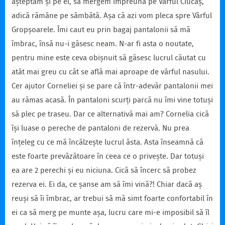
așteptăm și pe ei, să mergem împreună pe Vârful Ciucaș,
adică rămâne pe sâmbătă. Așa că azi vom pleca spre Vârful
Gropșoarele. Îmi caut eu prin bagaj pantalonii să mă
îmbrac, însă nu-i găsesc neam. N-ar fi asta o noutate,
pentru mine este ceva obișnuit să găsesc lucrul căutat cu
atât mai greu cu cât se află mai aproape de vârful nasului.
Cer ajutor Corneliei și se pare că într-adevăr pantalonii mei
au rămas acasă. În pantaloni scurți parcă nu îmi vine totuși
să plec pe traseu. Dar ce alternativă mai am? Cornelia cică
își luase o pereche de pantaloni de rezervă. Nu prea
înțeleg cu ce mă încălzește lucrul ăsta. Asta înseamnă că
este foarte prevăzătoare în ceea ce o privește. Dar totuși
ea are 2 perechi și eu niciuna. Cică să încerc să probez
rezerva ei. Ei da, ce șanse am să îmi vină?! Chiar dacă aș
reuși să îi îmbrac, ar trebui să mă simt foarte confortabil în
ei ca să merg pe munte așa, lucru care mi-e imposibil să îl