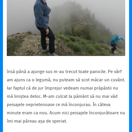
însă până a ajunge sus m-au trecut toate panicile. Pe vârf
am ajuns ca o legumă, nu puteam să scot măcar un cuvânt.
Iar faptul că de jur împrejur vedeam numai prăpăstii nu
mă liniștea deloc. M-am culcat la pământ să nu mai văd
peisajele neprietenoase ce mă înconjurau. În câteva
minute eram ca nou. Acum nici peisajele înconjurătoare nu
îmi mai păreau așa de speriat.