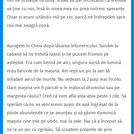
noi ne ocolește furtuna. Vreau să par încrezător că vremea
va ține cu noi, însă în sinea mea nu prea nutresc speranțe.
Chiar și acum uitându-mă pe cer, parcă ne îndreptăm spre
cea mai neagră zonă.
Ajungem în Cheia după lăsarea întunericului. Sunăm la
cabană să ne trimită taxiul și ne punem frumos pe
așteptat. Era cam beznă pe aici, singura sursă de lumină
erau farurile de la mașină. Am ieșit un pic la aer să
inhalăm aerul de munte. Nu vedeam la 2 pași mai încolo.
Oare mașina om fi parcat-o în mijlocul drumului sau pe
marginea râului? Cred că vom afla asta abia peste 3 zile. Să
sperăm că nu va veni vreun șuvoi de apă îngrășat de la
ploile abundende ce se anunțau și să găsim duminică
mașina cine știe pe unde, mai la vale. Hai că a început să
ne ia un pic cu zgribău. Să scoatem polarele de prin