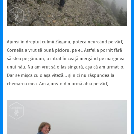
Ajunși în dreptul culmii Zăganu, poteca neurcând pe vârf,
Cornelia a vrut să pună piciorul pe el. Astfel a pornit fără
să stea pe gânduri, a intrat în ceață mergând pe marginea
unui hău. Nu am vrut să o las singură, așa că am urmat-o.
Dar se mișca cu o așa viteză... și nici nu răspundea la
chemarea mea. Am ajuns-o din urmă abia pe vârf,