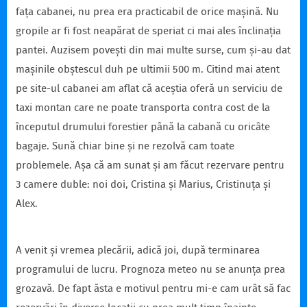
fața cabanei, nu prea era practicabil de orice mașină. Nu
gropile ar fi fost neapărat de speriat ci mai ales înclinația
pantei. Auzisem povești din mai multe surse, cum și-au dat
mașinile obștescul duh pe ultimii 500 m. Citind mai atent
pe site-ul cabanei am aflat că aceștia oferă un serviciu de
taxi montan care ne poate transporta contra cost de la
începutul drumului forestier până la cabană cu oricâte
bagaje. Sună chiar bine și ne rezolvă cam toate
problemele. Așa că am sunat și am făcut rezervare pentru
3 camere duble: noi doi, Cristina și Marius, Cristinuța și
Alex.
A venit și vremea plecării, adică joi, după terminarea
programului de lucru. Prognoza meteo nu se anunța prea
grozavă. De fapt ăsta e motivul pentru mi-e cam urât să fac